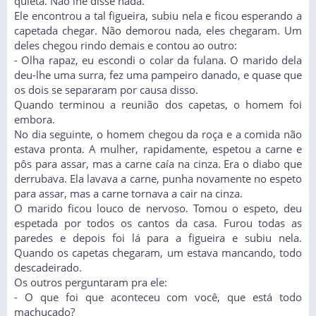
quieta. Não lhe disse nada.
Ele encontrou a tal figueira, subiu nela e ficou esperando a
capetada chegar. Não demorou nada, eles chegaram. Um
deles chegou rindo demais e contou ao outro:
- Olha rapaz, eu escondi o colar da fulana. O marido dela
deu-lhe uma surra, fez uma pampeiro danado, e quase que
os dois se separaram por causa disso.
Quando terminou a reunião dos capetas, o homem foi
embora.
No dia seguinte, o homem chegou da roça e a comida não
estava pronta. A mulher, rapidamente, espetou a carne e
pôs para assar, mas a carne caía na cinza. Era o diabo que
derrubava. Ela lavava a carne, punha novamente no espeto
para assar, mas a carne tornava a cair na cinza.
O marido ficou louco de nervoso. Tomou o espeto, deu
espetada por todos os cantos da casa. Furou todas as
paredes e depois foi lá para a figueira e subiu nela.
Quando os capetas chegaram, um estava mancando, todo
descadeirado.
Os outros perguntaram pra ele:
- O que foi que aconteceu com você, que está todo
machucado?