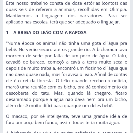
Este nosso trabalho consta de doze estórias (contos) das
quais seis de referem a animais, recolhidas em Olímpia.
Mantivemos a linguagem dos narradores. Para ser
aplicado nas escolas, terá que ser adequado o linguajar.
1 – A BRIGA DO LEÃO COM A RAPOSA
“Numa época os animal não tinha uma gota d´água pra
bebê. No verão secaro até os grande rio. A bicharada tava
morreno de sede por falta de um poco de água. O tatu,
cavadô de buraco, começô a cavá a terra muito seca e
depois de muito trabaiá, encontrô um fiozinho d´água que
não dava quase nada, mas foi avisá o leão. Afinal de contas
ele é o rei da floresta. O leão quando recebeu a notícia,
marcô uma reunião com os bicho, pra dá conhecimento da
descoberta do tatu. Mas, quando lá chegaro, ficaro
desanimado porque a água não dava nem pra um bicho,
além de sê muito difíci para quarqué um deles bebê.
O macaco, por sê inteligente, teve uma grande idéia de
furá um poço bem fundo, assim todos teria muita água.
A bicharada deu viva de muita safisfação e comecaro o