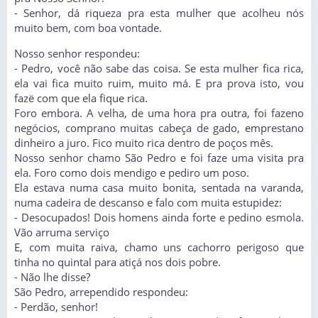
- Senhor, dá riqueza pra esta mulher que acolheu nós
muito bem, com boa vontade.
Nosso senhor respondeu:
- Pedro, você não sabe das coisa. Se esta mulher fica rica,
ela vai fica muito ruim, muito má. E pra prova isto, vou
fazë com que ela fique rica.
Foro embora. A velha, de uma hora pra outra, foi fazeno
negócios, comprano muitas cabeça de gado, emprestano
dinheiro a juro. Fico muito rica dentro de poços mês.
Nosso senhor chamo São Pedro e foi faze uma visita pra
ela. Foro como dois mendigo e pediro um poso.
Ela estava numa casa muito bonita, sentada na varanda,
numa cadeira de descanso e falo com muita estupidez:
- Desocupados! Dois homens ainda forte e pedino esmola.
Vão arruma serviço
E, com muita raiva, chamo uns cachorro perigoso que
tinha no quintal para atiçá nos dois pobre.
- Não lhe disse?
São Pedro, arrependido respondeu:
- Perdão, senhor!