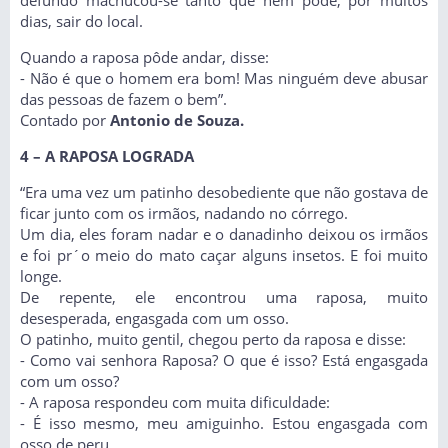
dias, sair do local.
Quando a raposa pôde andar, disse:
- Não é que o homem era bom! Mas ninguém deve abusar
das pessoas de fazem o bem”.
Contado por
Antonio de Souza.
4 – A RAPOSA LOGRADA
“Era uma vez um patinho desobediente que não gostava de
ficar junto com os irmãos, nadando no córrego.
Um dia, eles foram nadar e o danadinho deixou os irmãos
e foi pr´o meio do mato caçar alguns insetos. E foi muito
longe.
De repente, ele encontrou uma raposa, muito
desesperada, engasgada com um osso.
O patinho, muito gentil, chegou perto da raposa e disse:
- Como vai senhora Raposa? O que é isso? Está engasgada
com um osso?
- A raposa respondeu com muita dificuldade:
- É isso mesmo, meu amiguinho. Estou engasgada com
osso de peru.