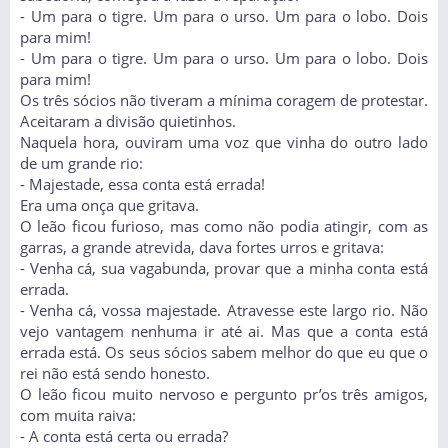
- Um para o tigre. Um para o urso. Um para o lobo. Dois
para mim!
- Um para o tigre. Um para o urso. Um para o lobo. Dois
para mim!
Os três sócios não tiveram a mínima coragem de protestar.
Aceitaram a divisão quietinhos.
Naquela hora, ouviram uma voz que vinha do outro lado
de um grande rio:
- Majestade, essa conta está errada!
Era uma onça que gritava.
O leão ficou furioso, mas como não podia atingir, com as
garras, a grande atrevida, dava fortes urros e gritava:
- Venha cá, sua vagabunda, provar que a minha conta está
errada.
- Venha cá, vossa majestade. Atravesse este largo rio. Não
vejo vantagem nenhuma ir até ai. Mas que a conta está
errada está. Os seus sócios sabem melhor do que eu que o
rei não está sendo honesto.
O leão ficou muito nervoso e pergunto pr’os três amigos,
com muita raiva:
- A conta está certa ou errada?