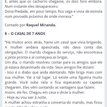
E, antes que os cachorro chegasse, os dois foro embora.
Num instante eles desaparecero.
Dona Piedade, em poco tempo, fico cega e vivia de esmola
num povoado próximo de onde morava.”
Contado por
Raquel Miranda.
8 – O CASAL DE 7 ANOS
“Há muitos anos atrás, havia um casal que vivia brigando.
A mulher andava apavorada, não dava conta das
obrigações. O marido chegava do serviço, não encontrava
a janta pronta e aí começava as brigas.
Um dia, o marido resolveu contar para os amigos que ele
já estava desanimado da vida. Seus amigos lhe diziam:
- Isso é o diabo que anda atentando. Não briga mais com
sua mulher. Vai a tal lugar. Lá existe uma figueira muito
grande. Você sobe nela e fica esperando os capetas
chegarem. Eles vêm contando as vantagens que fazem.
Assim, ele fez. Chegou em casa e disse à mulher:
- Hoje eu vou sair à noite.
A mulher achou estranha a conversa do marido, mas ficou