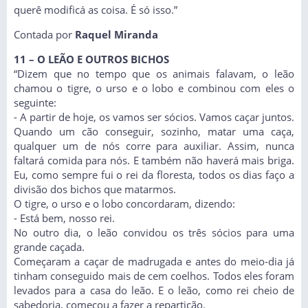
querê modificá as coisa. É só isso.”
Contada por
Raquel Miranda
11 – O LEÃO E OUTROS BICHOS
“Dizem que no tempo que os animais falavam, o leão
chamou o tigre, o urso e o lobo e combinou com eles o
seguinte:
- A partir de hoje, os vamos ser sócios. Vamos caçar juntos.
Quando um cão conseguir, sozinho, matar uma caça,
qualquer um de nós corre para auxiliar. Assim, nunca
faltará comida para nós. E também não haverá mais briga.
Eu, como sempre fui o rei da floresta, todos os dias faço a
divisão dos bichos que matarmos.
O tigre, o urso e o lobo concordaram, dizendo:
- Está bem, nosso rei.
No outro dia, o leão convidou os três sócios para uma
grande caçada.
Começaram a caçar de madrugada e antes do meio-dia já
tinham conseguido mais de cem coelhos. Todos eles foram
levados para a casa do leão. E o leão, como rei cheio de
sabedoria, começou a fazer a repartição.