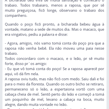
trabaio. Todos trabaiaro, menos a raposa, que por sê
muito preguiçosa, ficô longe, observano o trabaio dos
companhero.
Quando o poço ficô pronto, a bicharada bebeu água à
vontade, matano a sede de muitos dia. Mas o macaco, que
era vingativo, pediu a palavra e disse:
- Agora, amigos, nós vamo tomá conta do poço pra que a
raposa não venha bebê. Ela não moveu uma paia nesse
trabaio.
Todos concordaro com o macaco, e o leão, pr sê muito
forte, disso pr´os amigo:
- Eu que vô tomá conta do poço! Se a raposa aparecê por
aqui, vô dá fim nela.
A raposa oviu tudo, mas não ficô com medo. Saiu dali e foi
para o meio da floresta. Quando os outro bicho se retiraro,
permaneceno só o leão, a espertaiona vortô com uma
cabaça cheia de mel. Sentô perto do leão e começô a tomá
um poquinho de mel, levano a cabaça na boca, muito
alegre, dando muita vontade no leão.