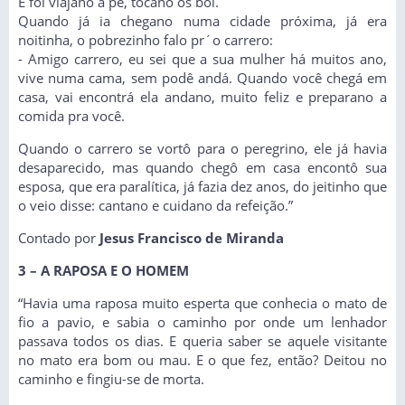
E foi viajano a pé, tocano os boi.
Quando já ia chegano numa cidade próxima, já era
noitinha, o pobrezinho falo pr´o carrero:
- Amigo carrero, eu sei que a sua mulher há muitos ano,
vive numa cama, sem podê andá. Quando você chegá em
casa, vai encontrá ela andano, muito feliz e preparano a
comida pra você.
Quando o carrero se vortô para o peregrino, ele já havia
desaparecido, mas quando chegô em casa encontô sua
esposa, que era paralítica, já fazia dez anos, do jeitinho que
o veio disse: cantano e cuidano da refeição.”
Contado por
Jesus Francisco de Miranda
3 – A RAPOSA E O HOMEM
“Havia uma raposa muito esperta que conhecia o mato de
fio a pavio, e sabia o caminho por onde um lenhador
passava todos os dias. E queria saber se aquele visitante
no mato era bom ou mau. E o que fez, então? Deitou no
caminho e fingiu-se de morta.