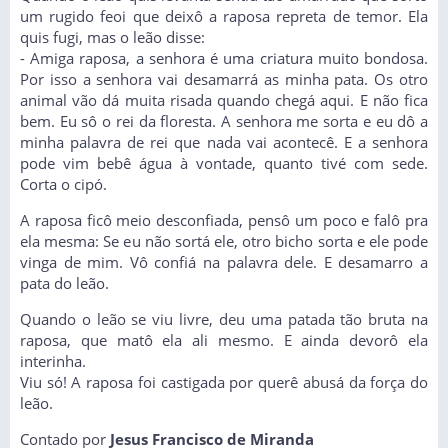
um rugido feoi que deixô a raposa repreta de temor. Ela
quis fugi, mas o leão disse:
- Amiga raposa, a senhora é uma criatura muito bondosa.
Por isso a senhora vai desamarrá as minha pata. Os otro
animal vão dá muita risada quando chegá aqui. E não fica
bem. Eu sô o rei da floresta. A senhora me sorta e eu dô a
minha palavra de rei que nada vai acontecê. E a senhora
pode vim bebê água à vontade, quanto tivé com sede.
Corta o cipó.
A raposa ficô meio desconfiada, pensô um poco e falô pra
ela mesma: Se eu não sortá ele, otro bicho sorta e ele pode
vinga de mim. Vô confiá na palavra dele. E desamarro a
pata do leão.
Quando o leão se viu livre, deu uma patada tão bruta na
raposa, que matô ela ali mesmo. E ainda devorô ela
interinha.
Viu só! A raposa foi castigada por querê abusá da força do
leão.
Contado por
Jesus Francisco de Miranda