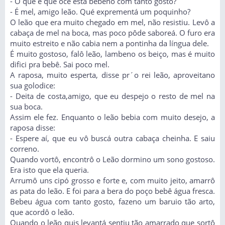
- O que é que ocê está bebeno com tanto gosto?
- É mel, amigo leão. Qué exprementá um poquinho?
O leão que era muito chegado em mel, não resistiu. Levô a
cabaça de mel na boca, mas poco pôde saboreá. O furo era
muito estreito e não cabia nem a pontinha da língua dele.
É muito gostoso, falô leão, lambeno os beiço, mas é muito
difici pra bebê. Sai poco mel.
A raposa, muito esperta, disse pr´o rei leão, aproveitano
sua golodice:
- Deita de costa,amigo, que eu despejo o resto de mel na
sua boca.
Assim ele fez. Enquanto o leão bebia com muito desejo, a
raposa disse:
- Espere aí, que eu vô buscá outra cabaça cheinha. E saiu
correno.
Quando vortô, encontrô o Leão dormino um sono gostoso.
Era isto que ela queria.
Arrumô uns cipó grosso e forte e, com muito jeito, amarrô
as pata do leão. E foi para a bera do poço bebê água fresca.
Bebeu água com tanto gosto, fazeno um baruio tão arto,
que acordô o leão.
Quando o leão quis levantá sentiu tão amarrado que sortô