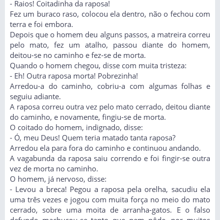
- Raios! Coitadinha da raposa!
Fez um buraco raso, colocou ela dentro, não o fechou com
terra e foi embora.
Depois que o homem deu alguns passos, a matreira correu
pelo mato, fez um atalho, passou diante do homem,
deitou-se no caminho e fez-se de morta.
Quando o homem chegou, disse com muita tristeza:
- Eh! Outra raposa morta! Pobrezinha!
Arredou-a do caminho, cobriu-a com algumas folhas e
seguiu adiante.
A raposa correu outra vez pelo mato cerrado, deitou diante
do caminho, e novamente, fingiu-se de morta.
O coitado do homem, indignado, disse:
- Ó, meu Deus! Quem teria matado tanta raposa?
Arredou ela para fora do caminho e continuou andando.
A vagabunda da raposa saiu correndo e foi fingir-se outra
vez de morta no caminho.
O homem, já nervoso, disse:
- Levou a breca! Pegou a raposa pela orelha, sacudiu ela
uma três vezes e jogou com muita força no meio do mato
cerrado, sobre uma moita de arranha-gatos. E o falso
defundo machucou-se tanto que nem pôde, por muitos