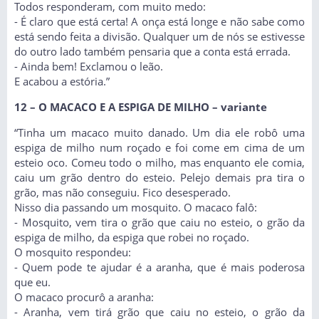
Todos responderam, com muito medo:
- É claro que está certa! A onça está longe e não sabe como
está sendo feita a divisão. Qualquer um de nós se estivesse
do outro lado também pensaria que a conta está errada.
- Ainda bem! Exclamou o leão.
E acabou a estória.”
12 – O MACACO E A ESPIGA DE MILHO – variante
“Tinha um macaco muito danado. Um dia ele robô uma
espiga de milho num roçado e foi come em cima de um
esteio oco. Comeu todo o milho, mas enquanto ele comia,
caiu um grão dentro do esteio. Pelejo demais pra tira o
grão, mas não conseguiu. Fico desesperado.
Nisso dia passando um mosquito. O macaco falô:
- Mosquito, vem tira o grão que caiu no esteio, o grão da
espiga de milho, da espiga que robei no roçado.
O mosquito respondeu:
- Quem pode te ajudar é a aranha, que é mais poderosa
que eu.
O macaco procurô a aranha:
- Aranha, vem tirá grão que caiu no esteio, o grão da