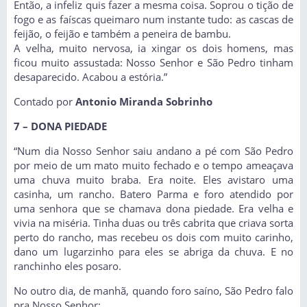
Então, a infeliz quis fazer a mesma coisa. Soprou o tição de
fogo e as faíscas queimaro num instante tudo: as cascas de
feijão, o feijão e também a peneira de bambu.
A velha, muito nervosa, ia xingar os dois homens, mas
ficou muito assustada: Nosso Senhor e São Pedro tinham
desaparecido. Acabou a estória.”
Contado por
Antonio Miranda Sobrinho
7 – DONA PIEDADE
“Num dia Nosso Senhor saiu andano a pé com São Pedro
por meio de um mato muito fechado e o tempo ameaçava
uma chuva muito braba. Era noite. Eles avistaro uma
casinha, um rancho. Batero Parma e foro atendido por
uma senhora que se chamava dona piedade. Era velha e
vivia na miséria. Tinha duas ou três cabrita que criava sorta
perto do rancho, mas recebeu os dois com muito carinho,
dano um lugarzinho para eles se abriga da chuva. E no
ranchinho eles posaro.
No outro dia, de manhã, quando foro saíno, São Pedro falo
pra Nosso Senhor: