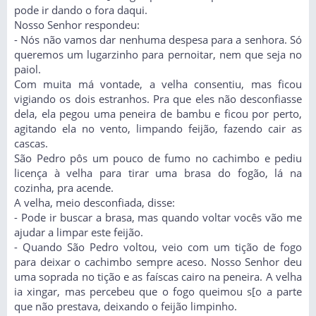
pode ir dando o fora daqui.
Nosso Senhor respondeu:
- Nós não vamos dar nenhuma despesa para a senhora. Só
queremos um lugarzinho para pernoitar, nem que seja no
paiol.
Com muita má vontade, a velha consentiu, mas ficou
vigiando os dois estranhos. Pra que eles não desconfiasse
dela, ela pegou uma peneira de bambu e ficou por perto,
agitando ela no vento, limpando feijão, fazendo cair as
cascas.
São Pedro pôs um pouco de fumo no cachimbo e pediu
licença à velha para tirar uma brasa do fogão, lá na
cozinha, pra acende.
A velha, meio desconfiada, disse:
- Pode ir buscar a brasa, mas quando voltar vocês vão me
ajudar a limpar este feijão.
- Quando São Pedro voltou, veio com um tição de fogo
para deixar o cachimbo sempre aceso. Nosso Senhor deu
uma soprada no tição e as faíscas cairo na peneira. A velha
ia xingar, mas percebeu que o fogo queimou s[o a parte
que não prestava, deixando o feijão limpinho.