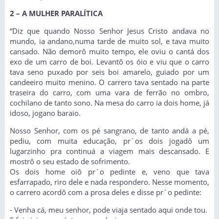
2 – A MULHER PARALÍTICA
“Diz que quando Nosso Senhor Jesus Cristo andava no
mundo, ia andano,numa tarde de muito sol, e tava muito
cansado. Não demorô muito tempo, ele oviu o cantá dos
exo de um carro de boi. Levantô os óio e viu que o carro
tava seno puxado por seis boi amarelo, guiado por um
candeeiro muito menino. O carrero tava sentado na parte
traseira do carro, com uma vara de ferrão no ombro,
cochilano de tanto sono. Na mesa do carro ia dois home, já
idoso, jogano baraio.
Nosso Senhor, com os pé sangrano, de tanto andá a pé,
pediu, com muita educação, pr´os dois jogadô um
lugarzinho pra continuá a viagem mais descansado. E
mostrô o seu estado de sofrimento.
Os dois home oiô pr´o pedinte e, veno que tava
esfarrapado, riro dele e nada respondero. Nesse momento,
o carrero acordô com a prosa deles e disse pr´o pedinte:
- Venha cá, meu senhor, pode viaja sentado aqui onde tou.