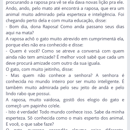
procurando a raposa pra vê se ela dava novas lição pra ele.
Ando, ando, pelo mato até encontrá a raposa, que era um
animal muito admirado pela esperteza e inteligência. Foi
chegando perto dela e com muita educação, disse:
- Bom dia, dona Raposa! Como anda passano seus dias
aqui na mata?
A raposa achô o gato muito atrevido em cumprimentá ela,
porque eles não era conhecido e disse:
- Quem é você? Como se atreve a conversá com quem
ainda não tem amizade? É melhor você sabê que cada um
deve procurá amizade com outro da sua iguala.
O gato, com muito jeitinho, disse:
- Mas quem não conhece a senhora? A senhora é
conhecida no mundo inteiro por ser muito inteligente. É
também muito admirada pelo seu jeito de andá e pelo
lindo rabo que possui.
A raposa, muito vaidosa, gostô dos elogio do gato e
começô um papinho co’ele.
- Isto é verdade! Todo mundo conhece isso. Sabe da minha
esperteza. Sô conhecida como o mais esperto dos animal.
E você, o que sabe faze?
O gato, quereno aprendêe alguma coisa diferente,