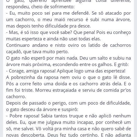
respondeu, cheio de sofrimento:
- Eu, muito poco sei para me defendê. Se sô atacado por
um cachorro, o meu maió recurso é subi numa árvore,
mas depois tenho dificuldade pra desce.
- Mas, é só isso que você sabe? Que pena! Pois eu conheço
muitas esperteza e ainda não usei todas elas.
Continuaro andano e nisto oviro os latido de cachorros
caçadô, que tava muito perto.
O gato não esperô por mais nada. Deu um salto e subiu na
árvore mais próxima, escondendo entre os galhos. E gritô:
- Corage, amiga raposa! Aplique logo uma das esperteza!
A pobrezinha da raposa nem oviu o que o gato lê disse.
Pôs a corre feito uma doida e os cachorro atrás dela. E o
fim foi triste. Morreu estraçaiada e serviu de comida pr’os
cachorro.
Depois de passado o perigo, com um poco de dificuldade,
o gato desceu da árvore e suspirô:
- Pobre raposa! Sabia tantos truque e não aplicô nenhum
deles. Eu, que me julgava muito incapaz, por conhecê um
sô, me salvei. Vô voltá pra minha casa e não quero sabê de
novas descoberta. Deus fez tudo certinho. E não adianta