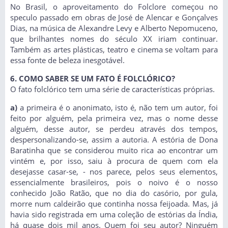
No Brasil, o aproveitamento do Folclore começou no
speculo passado em obras de José de Alencar e Gonçalves
Dias, na música de Alexandre Levy e Alberto Nepomuceno,
que brilhantes nomes do século XX iriam continuar.
Também as artes plásticas, teatro e cinema se voltam para
essa fonte de beleza inesgotável.
6. COMO SABER SE UM FATO É FOLCLÓRICO?
O fato folclórico tem uma série de características próprias.
a)
a primeira é o anonimato, isto é, não tem um autor, foi
feito por alguém, pela primeira vez, mas o nome desse
alguém, desse autor, se perdeu através dos tempos,
despersonalizando-se, assim a autoria. A estória de Dona
Baratinha que se considerou muito rica ao encontrar um
vintém e, por isso, saiu à procura de quem com ela
desejasse casar-se, - nos parece, pelos seus elementos,
essencialmente brasileiros, pois o noivo é o nosso
conhecido João Ratão, que no dia do casório, por gula,
morre num caldeirão que continha nossa feijoada. Mas, já
havia sido registrada em uma coleção de estórias da Índia,
há quase dois mil anos. Quem foi seu autor? Ninguém