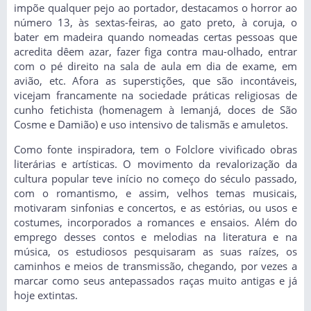
impõe qualquer pejo ao portador, destacamos o horror ao
número 13, às sextas-feiras, ao gato preto, à coruja, o
bater em madeira quando nomeadas certas pessoas que
acredita dêem azar, fazer figa contra mau-olhado, entrar
com o pé direito na sala de aula em dia de exame, em
avião, etc. Afora as superstições, que são incontáveis,
vicejam francamente na sociedade práticas religiosas de
cunho fetichista (homenagem à Iemanjá, doces de São
Cosme e Damião) e uso intensivo de talismãs e amuletos.
Como fonte inspiradora, tem o Folclore vivificado obras
literárias e artísticas. O movimento da revalorização da
cultura popular teve início no começo do século passado,
com o romantismo, e assim, velhos temas musicais,
motivaram sinfonias e concertos, e as estórias, ou usos e
costumes, incorporados a romances e ensaios. Além do
emprego desses contos e melodias na literatura e na
música, os estudiosos pesquisaram as suas raízes, os
caminhos e meios de transmissão, chegando, por vezes a
marcar como seus antepassados raças muito antigas e já
hoje extintas.