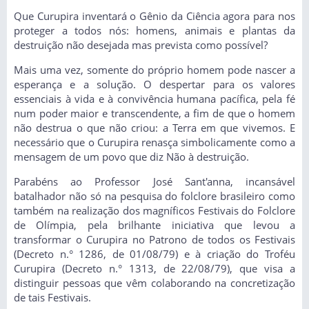
Que Curupira inventará o Gênio da Ciência agora para nos
proteger a todos nós: homens, animais e plantas da
destruição não desejada mas prevista como possível?
Mais uma vez, somente do próprio homem pode nascer a
esperança e a solução. O despertar para os valores
essenciais à vida e à convivência humana pacífica, pela fé
num poder maior e transcendente, a fim de que o homem
não destrua o que não criou: a Terra em que vivemos. E
necessário que o Curupira renasça simbolicamente como a
mensagem de um povo que diz Não à destruição.
Parabéns ao Professor José Sant'anna, incansável
batalhador não só na pesquisa do folclore brasileiro como
também na realização dos magníficos Festivais do Folclore
de Olímpia, pela brilhante iniciativa que levou a
transformar o Curupira no Patrono de todos os Festivais
(Decreto n.° 1286, de 01/08/79) e à criação do Troféu
Curupira (Decreto n.° 1313, de 22/08/79), que visa a
distinguir pessoas que vêm colaborando na concretização
de tais Festivais.