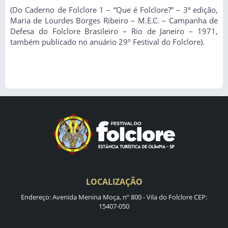
(Do Caderno de Folclore 1 – “Que é Folclore?” – 3ª edição,
Maria de Lourdes Borges Ribeiro – M.E.C. – Campanha de
Defesa do Folclore Brasileiro – Rio de Janeiro – 1971,
também publicado no anuário 29º Festival do Folclore).
LOCALIZAÇÃO
Endereço: Avenida Menina Moça, nº 800 - Vila do Folclore CEP:
15407-050