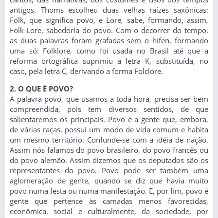
antigos. Thoms escolheu duas velhas raízes saxônicas:
Folk, que significa povo, e Lore, sabe, formando, assim,
Folk-Lore, sabedoria do povo. Com o decorrer do tempo,
as duas palavras foram grafadas sem o hífen, formando
uma só: Folklore, como foi usada no Brasil até que a
reforma ortográfica suprimiu a letra K, substituída, no
caso, pela letra C, derivando a forma Folclore.
2. O QUE É POVO?
A palavra povo, que usamos a toda hora, precisa ser bem
compreendida, pois tem diversos sentidos, de que
salientaremos os principais. Povo é a gente que, embora,
de várias raças, possui um modo de vida comum e habita
um mesmo território. Confunde-se com a idéia de nação.
Assim nós falamos do povo brasileiro, do povo francês ou
do povo alemão. Assim dizemos que os deputados são os
representantes do povo. Povo pode ser também uma
aglomeração de gente, quando se diz que havia muito
povo numa festa ou numa manifestação. E, por fim, povo é
gente que pertence às camadas menos favorecidas,
econômica, social e culturalmente, da sociedade, por