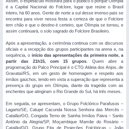
Assim, o espetáculo mostrará para o público o porquê Olímpia
é a Capital Nacional do Folclore, lugar que reúne o Brasil
inteiro, há 60 anos. Gente de norte a sul desse imenso país se
encontra para viver nessa festa a certeza de que o Folclore
tem chão e que o destino é certeiro, que Olímpia se tornou, e
assim continuará, o solo sagrado do Folclore Brasileiro.
Após a apresentação, a cerimônia continua com os discursos
oficiais e a recepção dos grupos participantes na arena e, na
sequência, o
início das apresentações da primeira noite, a
partir das 21h15, com 15 grupos
. Quem abre a
programação do Palco Principal é o CTG Aldeia dos Anjos, de
Gravataí/RS, em um gesto de homenagem e respeito aos
irmãos gaúchos, tendo em vista a superação que representa a
presença do grupo em Olímpia, diante da tragédia com as
enchentes que atingiram o Rio Grande do Sul, há três meses.
Em seguida, se apresentam, o Grupo Folclórico Parafusos –
Lagarto/SE, Catupé Cacunda Nossa Senhora das Mercês –
Catalão/GO, Congada Terno de Sainha Irmãos Paiva – Santo
Antônio da Alegria/SP, Moçambique Mamãe do Rosário –
Catalão/GO, Grupo Eita de Projeções Folclóricas – João