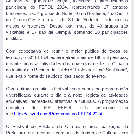
Ao todo, 60 grupos de danças, folclóricos e parafolclóricos
participam do FEFOL 2024, representando 17 estados
brasileiros. São 4 grupos do Norte, 16 do Nordeste, 4 do Sul, 4
do Centro-Oeste e mais de 30 do Sudeste, incluindo os
grupos olimpienses. Desse total, mais de 40 grupos são
visitantes e 17 são de Olímpia, somando 10 participações
inéditas.
Com expectativa de reunir o maior público de todos os
tempos, o 60º FEFOL espera atrair mais de 180 mil pessoas,
durante todas as atividades dos nove dias de festa. O palco
do festival é o Recinto do Folclore “Professor José Sant’anna”,
que leva o nome do saudoso idealizador do evento.
Com entrada gratuita, o festival conta com uma programação
diversificada, durante o dia e à noite, repleta de atividades
educativas, recreativas, artísticas e culturais. A programação
completa do 60º FEFOL está disponível no
site
https://tinyurl.com/Programacao-FEFOL2024
O Festival do Folclore de Olímpia é uma realização da
Prefeitura, por meio da secretaria de Turismo e Cultura, com