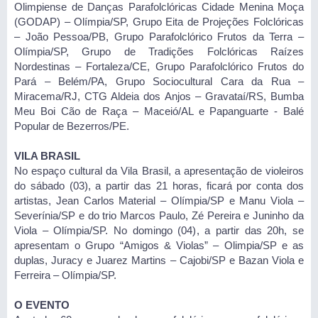
Olimpiense de Danças Parafolclóricas Cidade Menina Moça
(GODAP) – Olímpia/SP, Grupo Eita de Projeções Folclóricas
– João Pessoa/PB, Grupo Parafolclórico Frutos da Terra –
Olímpia/SP, Grupo de Tradições Folclóricas Raízes
Nordestinas – Fortaleza/CE, Grupo Parafolclórico Frutos do
Pará – Belém/PA, Grupo Sociocultural Cara da Rua –
Miracema/RJ, CTG Aldeia dos Anjos – Gravataí/RS, Bumba
Meu Boi Cão de Raça – Maceió/AL e Papanguarte - Balé
Popular de Bezerros/PE.
VILA BRASIL
No espaço cultural da Vila Brasil, a apresentação de violeiros
do sábado (03), a partir das 21 horas, ficará por conta dos
artistas, Jean Carlos Material – Olímpia/SP e Manu Viola –
Severínia/SP e do trio Marcos Paulo, Zé Pereira e Juninho da
Viola – Olímpia/SP. No domingo (04), a partir das 20h, se
apresentam o Grupo “Amigos & Violas” – Olimpia/SP e as
duplas, Juracy e Juarez Martins – Cajobi/SP e Bazan Viola e
Ferreira – Olímpia/SP.
O EVENTO