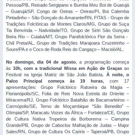
Pessoa/PB, Reisado Sergipano e Bumba Meu Boi de Guarujá
– Guarujá/SP, Congo de Oeiras – Oeiras/PI, Boi Calemba
Pintadinho – São Gonçalo do Amarante/RN, FITAS - Grupo de
Tradições Folclóricas de Montes Claros/MG, Grupo de Suça
Tia Benvinda – Natividade/TO, Grupo de Siriri São Gonçalo
Beira Rio – Cuiabá/MT, Grupo Parafolclórico Flor da Serra -
Chã Preta/AL, Grupo de Tradições Marajoara Cruzeirinho –
Soure/PA e o Coco de Roda Reis do Cangaço – Maceió/AL.
No domingo, dia 04 de agosto
, a programação começa
às
10h, com a tradicional Missa em Ação de Graças
ao
Festival na Igreja Matriz de São João Batista.
À noite, o
Palco Principal começa às 19 horas,
com 17
apresentações: Grupo Folclórico Ratoeira da Magia –
Florianópolis/SC, Folia de Reis Nova Estrela do Oriente –
Miracema/RJ, Grupo Folclórico Batalhão de Bacamarteiros –
Carmópolis/SE, Terno de Moçambique “São Benedito” –
Olímpia/SP, Maracatu Vozes da África – Fortaleza/CE, Grupo
de Cultura Nativa Tropeiros da Borborema – Campina
Grande/PB, Grupo de Caboclos Malhação de Judas – Major
Sales/RN, Grupo de Cultura Os Cariris – Taperoá/PB, Grupo